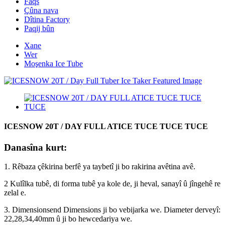
Faqs
Çûna nava
Dîtina Factory
Paqij bûn
Xane
Wer
Moşenka Ice Tube
ICESNOW 20T / DAY FULL ATICE TUCE TUCE TUCE
Danasîna kurt:
1. Rêbaza çêkirina berfê ya taybetî ji bo rakirina avêtina avê.
2 Kulîlka tubê, di forma tubê ya kole de, ji heval, sanayî û jîngehê re
zelal e.
3. Dimensionsend Dimensions ji bo vebijarka we. Diameter derveyî:
22,28,34,40mm û ji bo hewcedariya we.