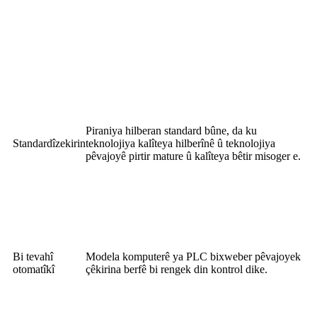
Piraniya hilberan standard bûne, da ku
Standardîzekirin
teknolojiya kalîteya hilberînê û teknolojiya
pêvajoyê pirtir mature û kalîteya bêtir misoger e.
Bi tevahî
Modela komputerê ya PLC bixweber pêvajoyek
otomatîkî
çêkirina berfê bi rengek din kontrol dike.