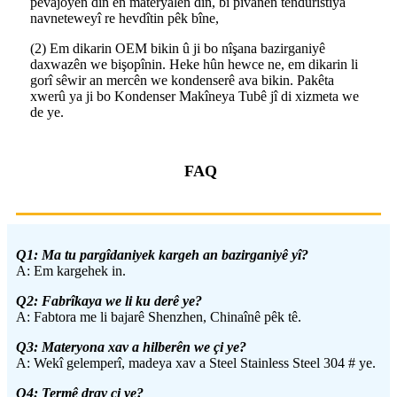
pêvajoyên din ên materyalên din, bi pîvanên tenduristiya
navneteweyî re hevdîtin pêk bîne,
(2) Em dikarin OEM bikin û ji bo nîşana bazirganiyê
daxwazên we bişopînin. Heke hûn hewce ne, em dikarin li
gorî sêwir an mercên we kondenserê ava bikin. Pakêta
xwerû ya ji bo Kondenser Makîneya Tubê jî di xizmeta we
de ye.
FAQ
Q1: Ma tu pargîdaniyek kargeh an bazirganiyê yî?
A: Em kargehek in.
Q2: Fabrîkaya we li ku derê ye?
A: Fabtora me li bajarê Shenzhen, Chinaînê pêk tê.
Q3: Materyona xav a hilberên we çi ye?
A: Wekî gelemperî, madeya xav a Steel Stainless Steel 304 # ye.
Q4: Termê drav çi ye?