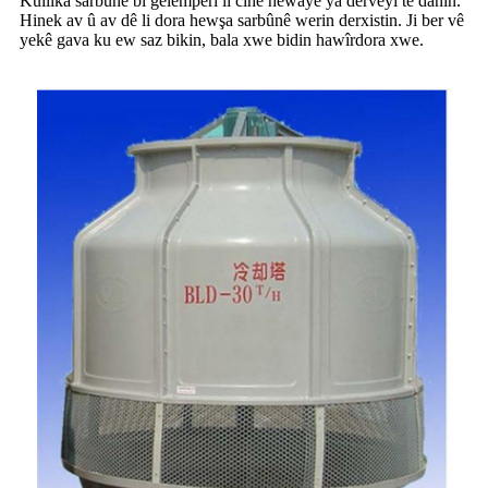
Kulîlka sarbûnê bi gelemperî li cîhê hewayê ya derveyî tê danîn.
Hinek av û av dê li dora hewşa sarbûnê werin derxistin. Ji ber vê
yekê gava ku ew saz bikin, bala xwe bidin hawîrdora xwe.