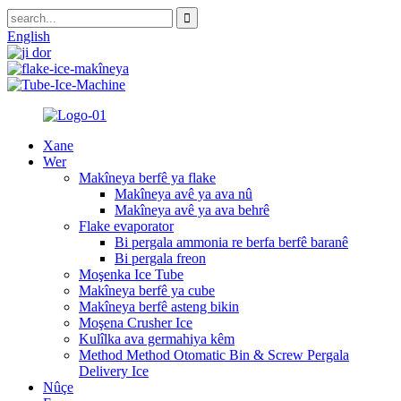
English
Xane
Wer
Makîneya berfê ya flake
Makîneya avê ya ava nû
Makîneya avê ya ava behrê
Flake evaporator
Bi pergala ammonia re berfa berfê baranê
Bi pergala freon
Moşenka Ice Tube
Makîneya berfê ya cube
Makîneya berfê asteng bikin
Moşena Crusher Ice
Kulîlka ava germahiya kêm
Method Method Otomatic Bin & Screw Pergala
Delivery Ice
Nûçe