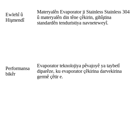
Materyalên Evaporator ji Stainless Stainless 304
Ewlehî û
û materyalên din têne çêkirin, gihîştina
Hişmendî
standardên tenduristiya navneteweyî.
Evaporator teknolojiya pêvajoyê ya taybetî
Performansa
diparêze, ku evaporator çêkirina darvekirina
bikêr
germê çêtir e.