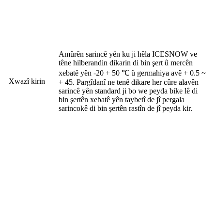
Amûrên sarincê yên ku ji hêla ICESNOW ve
têne hilberandin dikarin di bin şert û mercên
xebatê yên -20 + 50 ℃ û germahiya avê + 0.5 ~
Xwazî kirin
+ 45. Pargîdanî ne tenê dikare her cûre alavên
sarincê yên standard ji bo we peyda bike lê di
bin şertên xebatê yên taybetî de jî pergala
sarincokê di bin şertên rastîn de jî peyda kir.