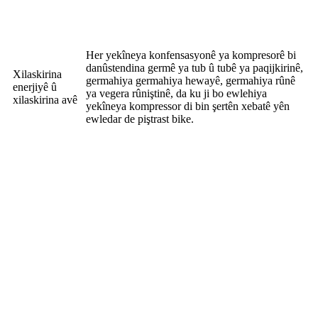
Her yekîneya konfensasyonê ya kompresorê bi
danûstendina germê ya tub û tubê ya paqijkirinê,
Xilaskirina
germahiya germahiya hewayê, germahiya rûnê
enerjiyê û
ya vegera rûniştinê, da ku ji bo ewlehiya
xilaskirina avê
yekîneya kompressor di bin şertên xebatê yên
ewledar de piştrast bike.