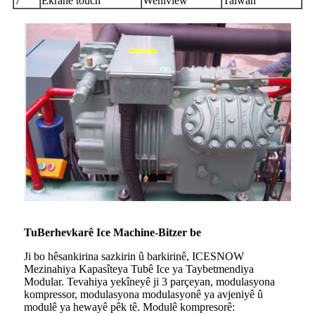
7
Ekranê touch
Weniview
Taiwan
T
u
Berhevkarê Ice Machine-Bitzer be
Ji bo hêsankirina sazkirin û barkirinê, ICESNOW
Mezinahiya Kapasîteya Tubê Ice ya Taybetmendiya
Modular. Tevahiya yekîneyê ji 3 parçeyan, modulasyona
kompressor, modulasyona modulasyonê ya avjeniyê û
modulê ya hewayê pêk tê. Modulê kompresorê: