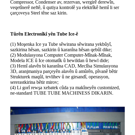
Compressor, Condenser av, rezervan, wergirê derewîn,
veqetînerê neftê, û qutiya kontrolê ya elektrîkê hemî li ser
çarçoveya Steel têne saz kirin.
Tûrên Electronîkî yên Tube Ice-ê
(1) Moşenka Ice ya Tube sêwirana sêwirana yekbûyî,
sazkirina hêsan, sazkirin û karanîna hêsan qebûl dike;
(2) Modulasyona Computer Computer-Mînak-Mînak,
Modela ICE û Ice otomatîk û hewildan û hewl dide;
(3) Hemî alavên bi karanîna CAD, Meclîsa Simulasyona
3D, aranjmaniya parçeyên alavên û amûrên, pîvanê bêtir
Strukturek maqûl, tevlihev û ne girsandî, operasyon,
sererastkirina bêtir mirov;
(4) Li gorî rewşa xebatek cûda ya makîneyên customized,
ne-standard TUBE TUBE MACHINESS DIKARIN.