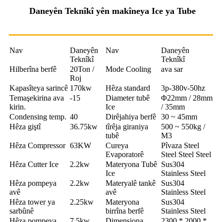
Daneyên Teknîkî yên makîneya Ice ya Tube
Nav
Daneyên
Nav
Daneyên
Teknîkî
Teknîkî
Hilberîna berfê
20Ton /
Mode Cooling
ava sar
Roj
Kapasîteya sarincê
170kw
Hêza standard
3p-380v-50hz
Temaşekirina ava
-15
Diameter tubê
Φ22mm / 28mm
kirin.
Ice
/ 35mm
Condensing temp.
40
Dirêjahiya berfê
30 ~ 45mm
Hêza giştî
36.75kw
tîrêja giraniya
500 ~ 550kg /
tubê
M3
Hêza Compressor
63KW
Cureya
Pîvaza Steel
Evaporatorê
Steel Steel Steel
Hêza Cutter Ice
2.2kw
Materyona Tubê
Sus304
Ice
Stainless Steel
Hêza pompeya
2.2kw
Materyalê tankê
Sus304
avê
avê
Stainless Steel
Hêza tower ya
2.25kw
Materyona
Sus304
sarbûnê
birrîna berfê
Stainless Steel
Hêza pompeya
7.5kw
Dimensiona
2300 * 2000 *