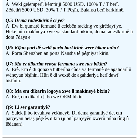
A: Wekî gelemperî, kêmtir ji 5000 USD, 100% T / T berî.
Zêdetirî 5000 USD, 30% T / T Pêşîn, Balansa berî barkirinê.
Q
5
: Dema radestkirinê çi ye?
A: Ew bi qumarê fermanê û celebên racking ve girêdayî ye.
Heke hûn makîneya xwe ya standard bikirin, dema radestkirinê li
dora 7days e.
Q
6
: Kîjan port dê wekî porta barkirinê were bikar anîn?
A: Porta Shenzhen an porta Nansha tê pêşniyar kirin.
Q
7
: Ma ez dikarim rewşa fermana xwe nas bikim?
A: Erê. Em ê di qonaxa hilberîna cûda ya fermanê de agahdarî û
wêneyan bişînin. Hûn ê di wextê de agahdariya herî dawî
bistînin.
Q
8
: Ma em dikarin logoya xwe li makîneyê bixin?
A: Erê, em dikarin ji bo we OEM bikin.
Q
9
: Li ser garantiyê?
A: Salek ji bo tevahiya yekîneyê. Di dema garantiyê de, em
parçeyan belaş pêşkêş dikin (ji bilî parçeyên xwerû mîna rîng û
lêdanan).