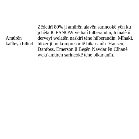
Zêdetirî 80% ji amûrên alavên sarincokê yên ku
ji hêla ICESNOW ve hatî hilberandin, li malê û
Amûrên
derveyî welatên naskirî têne hilberandin. Mînakî,
kalîteya bilind
bitzer ji bo kompresor tê bikar anîn. Hansen,
Danfoss, Emerson û Beşên Navdar ên Cîhanê
wekî amûrên sarincokê têne bikar anîn.