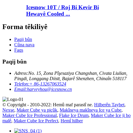
Icesnow 10T / Roj Bi Kevir Bi
Hewayê Cooled ...
Forma têkiliyê
Paqij bûn
Çûna nava
Faqs
Paqij bûn
Adress:
No. 15, Zona Pîşesaziya Changshan, Civata Liulian,
Pingdi, Longgang Diistt, Bajarê Shenzhen, Chinaîn 518117
Telefon:
+ 86-13267063524
Email:
harveyhou@icesnow.cn
© Copyright - 2010-2022: Hemû maf parastî ne.
Hilberên Taybet
,
Nexşe
,
Maker Cube ya piçûk
,
Makîneya makîneya Ice ya Cube
,
Maker Cube Ice Professional
,
Flake Ice Drum
,
Maker Cube Ice ji bo
malê
,
Maker Cube Ice Perfect
,
Hemî hilber