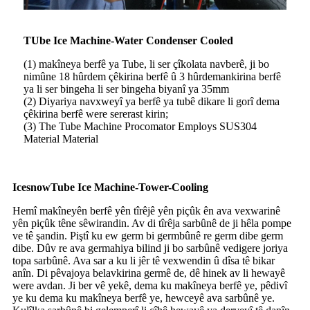
T
Ube Ice Machine-Water Condenser Cooled
(1) makîneya berfê ya Tube, li ser çîkolata navberê, ji bo
nimûne 18 hûrdem çêkirina berfê û 3 hûrdemankirina berfê
ya li ser bingeha li ser bingeha biyanî ya 35mm
(2) Diyariya navxweyî ya berfê ya tubê dikare li gorî dema
çêkirina berfê were sererast kirin;
(3) The Tube Machine Procomator Employs SUS304
Material Material
Icesnow
Tube Ice Machine-Tower-Cooling
Hemî makîneyên berfê yên tîrêjê yên piçûk ên ava vexwarinê
yên piçûk têne sêwirandin. Av di tîrêja sarbûnê de ji hêla pompe
ve tê şandin. Piştî ku ew germ bi germbûnê re germ dibe germ
dibe. Dûv re ava germahiya bilind ji bo sarbûnê vedigere joriya
topa sarbûnê. Ava sar a ku li jêr tê vexwendin û dîsa tê bikar
anîn. Di pêvajoya belavkirina germê de, dê hinek av li hewayê
were avdan. Ji ber vê yekê, dema ku makîneya berfê ye, pêdivî
ye ku dema ku makîneya berfê ye, hewceyê ava sarbûnê ye.