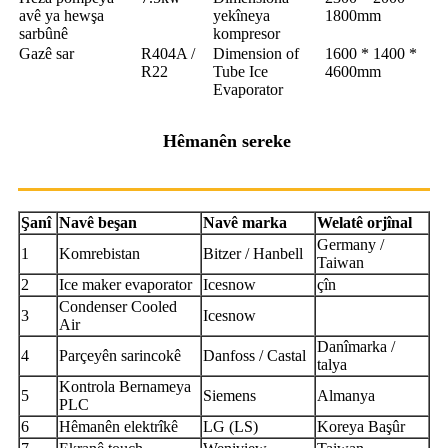
avê ya hewşa
yekîneya
1800mm
sarbûnê
kompresor
Gazê sar
R404A /
Dimension of
1600 * 1400 *
R22
Tube Ice
4600mm
Evaporator
Hêmanên sereke
Şanî
Navê beşan
Navê marka
Welatê orjînal
Germany /
1
Komrebistan
Bitzer / Hanbell
Taiwan
2
Ice maker evaporator
Icesnow
çîn
Condenser Cooled
3
Icesnow
Air
Danîmarka /
4
Parçeyên sarincokê
Danfoss / Castal
talya
Kontrola Bernameya
5
Siemens
Almanya
PLC
6
Hêmanên elektrîkê
LG (LS)
Koreya Başûr