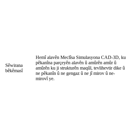
Hemî alavên Meclîsa Simulasyona CAD-3D, ku
pêkanîna parçeyên alavên û amûrên amûr û
Sêwirana
amûrên ku ji strukturên maqûl, tevlihevtir dike û
bêkêmasî
ne pêkanîn û ne gengaz û ne jî mirov û ne-
mirovî ye.