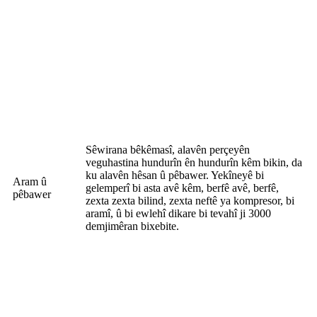
Sêwirana bêkêmasî, alavên perçeyên
veguhastina hundurîn ên hundurîn kêm bikin, da
ku alavên hêsan û pêbawer. Yekîneyê bi
Aram û
gelemperî bi asta avê kêm, berfê avê, berfê,
pêbawer
zexta zexta bilind, zexta neftê ya kompresor, bi
aramî, û bi ewlehî dikare bi tevahî ji 3000
demjimêran bixebite.