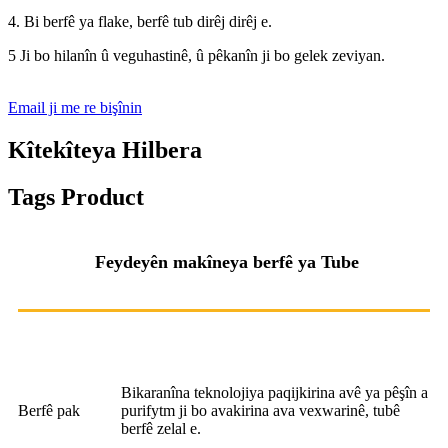
4. Bi berfê ya flake, berfê tub dirêj dirêj e.
5 Ji bo hilanîn û veguhastinê, û pêkanîn ji bo gelek zeviyan.
Email ji me re bişînin
Kîtekîteya Hilbera
Tags Product
Feydeyên makîneya berfê ya Tube
Bikaranîna teknolojiya paqijkirina avê ya pêşîn a
Berfê pak
purifytm ji bo avakirina ava vexwarinê, tubê
berfê zelal e.